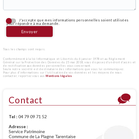
Programme Alcotra Interreg Mines de Montagne
Maison de Joannès, à Montméry
Chapelles St Etienne et St Jacques, à Montméry
Le Parachutage de La Plagne
Ancienne fruitière de La Côte d’Aime et Montméry
J'accepte que mes informations personnelles soient utilisées
pour répondre à ma demande.
Tous les champs sont requis.
Conformément à la loi Informatique et Libertés du 6 janvier 1978 et au Réglement
Général sur la Protection des Données du 25 mai 2018, vous disposez d’un droit d’accès et
de rectification aux données personnelles vous concernant.
Seule notre société est destinataire des informations que vous lui communiquez.
Pour plus d’informations sur l'utilisation de vos données et les moyens de nous
Mines de Macot (Lequenay)
Fruitières de La Côte d’Aime et Montméry
Église St Laurent, à la Côte d’Aime, chef-lieu
Les Villages de Montméry et Valezan
Vignes et Pressoir de La Côte d’Aime
contacter, reportez vous aux
Mentions légales
.
Contact
Tel :
04 79 09 71 52
Adresse :
Service Patrimoine
Église St François de Salles et Chapelle Notre Dame de
Les Circuits VAE : Patrimoine et découvertes des richesses
Les Mines du Versant du Soleil
École d’Autrefois, à La Côte d’Aime
Commune de La Plagne Tarentaise
Lourdes, à Valezan
naturelles