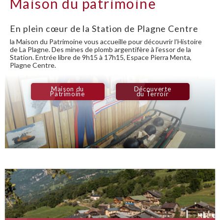
Maison du patrimoine
Difficul
Les M
La cré
[gallery
En plein cœur de la Station de Plagne Centre
Tous le
sera sig
la Maison du Patrimoine vous accueille pour découvrir l’Histoire
de La Plagne. Des mines de plomb argentifère à l’essor de la
Station. Entrée libre de 9h15 à 17h15, Espace Pierra Menta,
Vous po
Plagne Centre.
l'interm
de la Ma
Maison du
Découverte
Mines d’Aime (Planamont)
Chapelle St Guérin, à Foran
Le cycle de l’eau : les Biefs
Patrimoine
du Terroir
Nous vo
particip