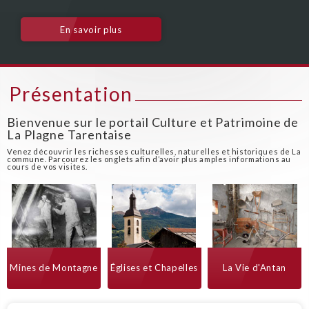
En savoir plus
Retour
Retour
Retour
Retour
Retour
Présentation
Bienvenue sur le portail Culture et Patrimoine de
La Plagne Tarentaise
Venez découvrir les richesses culturelles, naturelles et historiques de La
commune. Parcourez les onglets afin d’avoir plus amples informations au
cours de vos visites.
Mines de Montagne
Églises et Chapelles
La Vie d'Antan