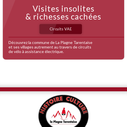
Visites insolites
& richesses cachées
Mines de Montchavin
Église St Nicolas et Chapelle St Sébastien, à Macot
Parcours d’orientation Patrimoine Macot
Circuits VAE
Découvrez la commune de La Plagne Tarentaise
et ses villages autrement au travers de circuits
de vélo à assistance électrique.
Les Mines de Plomb Argentifère de La Plagne
Les autres chapelles de Macot La Plagne